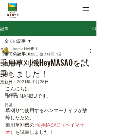
記事
全ての記事
farm's NANBU
全ての記事
2021年6月23日
読了時間: 1分
乗用草刈機HeyMASAOを試
直売所
乗しました！
排雪
更新日：
2021年10月26日
HP
こんにちは！
農作業
farm's NANBUです。
日常
草刈りで使用するハンマーナイフが故
障したため、
乗用草刈機の
HeyMASAO（ヘイマサ
オ）
を試乗しました！