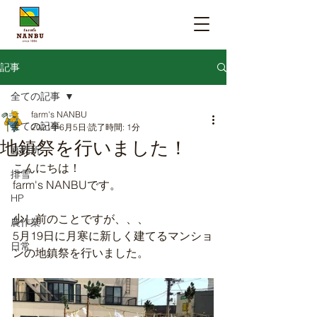
記事
全ての記事
farm's NANBU
全ての記事
2021年6月5日
読了時間: 1分
地鎮祭を行いました！
直売所
こんにちは！
排雪
farm's NANBUです。
HP
少し前のことですが、、、
農作業
5月19日に月寒に新しく建てるマンショ
日常
ンの地鎮祭を行いました。