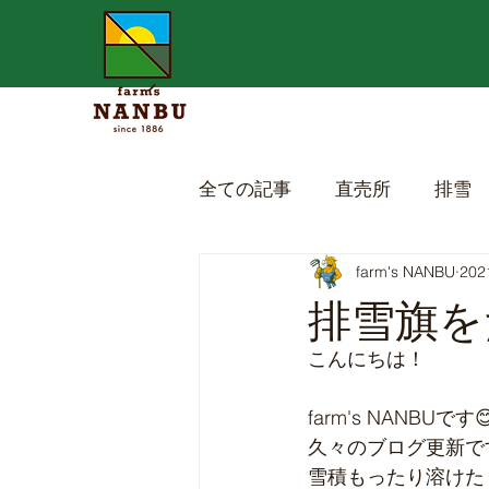
全ての記事
直売所
排雪
farm's NANBU
20
排雪旗をた
こんにちは！
farm's NANBUです
久々のブログ更新です
雪積もったり溶けた