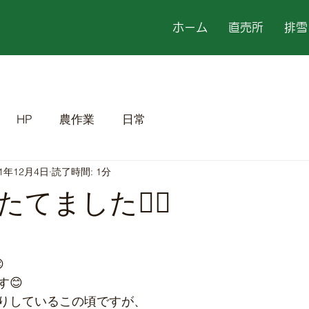
ホーム
直売所
排雪
HP
農作業
日常
21年12月4日
読了時間: 1分
てました🏳‍🌈

😊
りしているこの頃ですが、