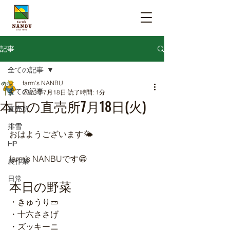
記事
全ての記事
farm's NANBU
全ての記事
2023年7月18日
読了時間: 1分
本日の直売所7月18日(火)
直売所
排雪
おはようございます🌤️
HP
farm’s NANBUです😁
農作業
日常
本日の野菜
・きゅうり🥒
・十六ささげ
・ズッキーニ