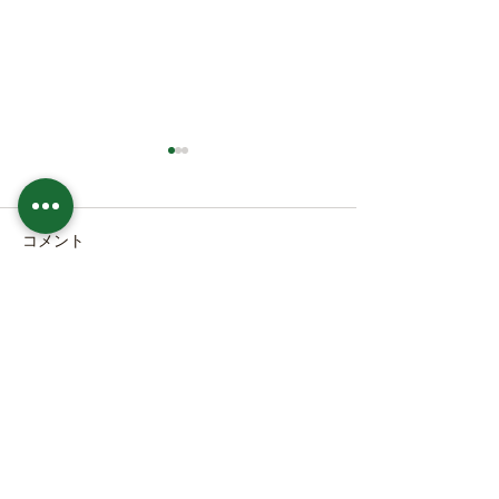
コメント
本日の直売所8月6日(木)
本日の直売所8月5
コメントを追加…