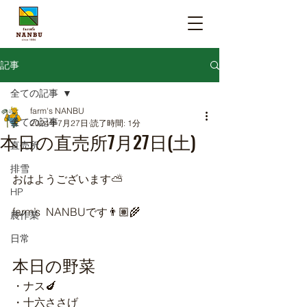
記事
全ての記事
farm's NANBU
全ての記事
2024年7月27日
読了時間: 1分
本日の直売所7月27日(土)
直売所
排雪
おはようございます⛅️
HP
farm’s  NANBUです👨🏽‍🌾
農作業
日常
本日の野菜
・ナス🍆
・十六ささげ