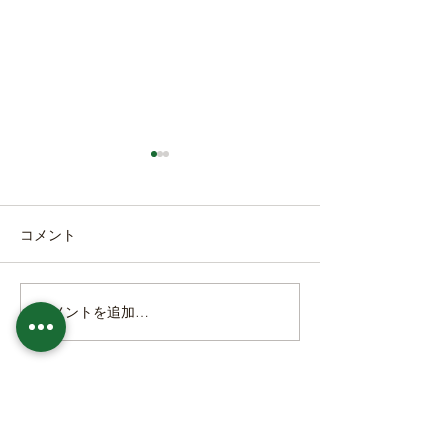
コメント
本日の直売所8月7
本日の直売所8月8日(土)
コメントを追加…