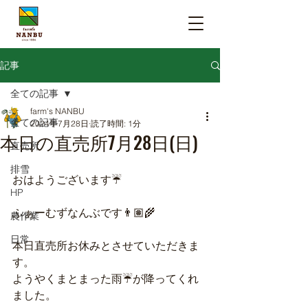
記事
全ての記事
farm's NANBU
全ての記事
2024年7月28日
読了時間: 1分
本日の直売所7月28日(日)
直売所
排雪
おはようございます☔️
HP
ふぁーむずなんぶです👨🏽‍🌾
農作業
日常
本日直売所お休みとさせていただきま
す。
ようやくまとまった雨☔が降ってくれ
ました。