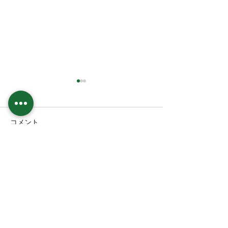
コメント
本日の直売所8月6日(木)
本日の直売所8月5
コメントを追加…