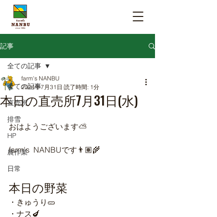
記事
全ての記事
farm's NANBU
全ての記事
2024年7月31日
読了時間: 1分
本日の直売所7月31日(水)
直売所
排雪
おはようございます⛅️
HP
farm's  NANBUです👨🏽‍🌾
農作業
日常
本日の野菜
・きゅうり🥒
・ナス🍆