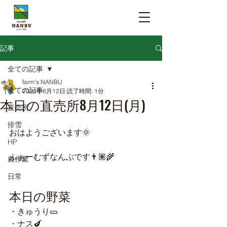
記事
全ての記事
farm's NANBU
全ての記事
2024年8月12日
読了時間: 1分
本日の直売所8月12日(月)
直売所
排雪
おはようございます🌞
HP
ふぁーむずなんぶです👨🏽‍🌾
農作業
日常
本日の野菜
・きゅうり🥒
・ナス🍆