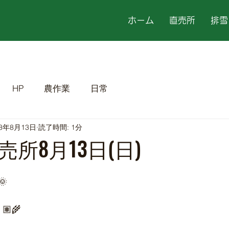
ホーム
直売所
排雪
HP
農作業
日常
23年8月13日
読了時間: 1分
所8月13日(日)

🏽‍🌾