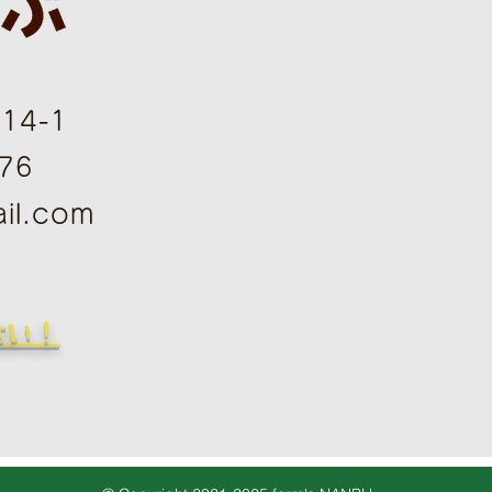
4-1
76
il.com
さい！