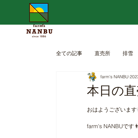
全ての記事
直売所
排雪
farm's NANBU
20
本日の直売
おはようございます
farm's NANBUです👨