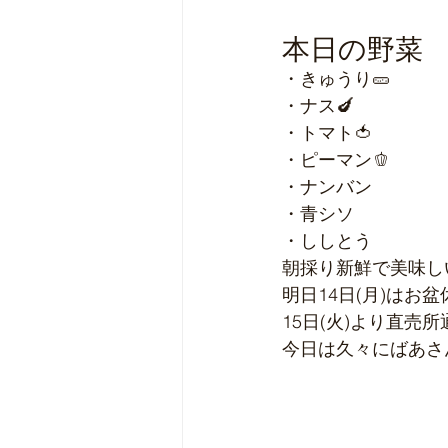
本日の野菜
・きゅうり🥒
・ナス🍆
・トマト🍅
・ピーマン🫑
・ナンバン
・青シソ
・ししとう
朝採り新鮮で美味し
明日14日(月)は
15日(火)より直
今日は久々にばあさ