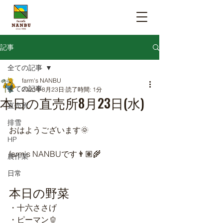
記事
全ての記事
farm's NANBU
全ての記事
2023年8月23日
読了時間: 1分
本日の直売所8月23日(水)
直売所
排雪
おはようございます🌞
HP
farm's NANBUです👨🏽‍🌾
農作業
日常
本日の野菜
・十六ささげ
・ピーマン🫑