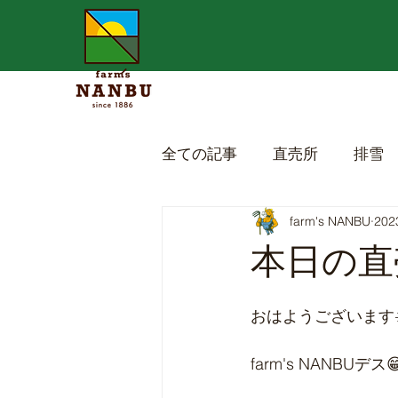
全ての記事
直売所
排雪
farm's NANBU
20
本日の直売
おはようございます☀
farm's NANBUデス