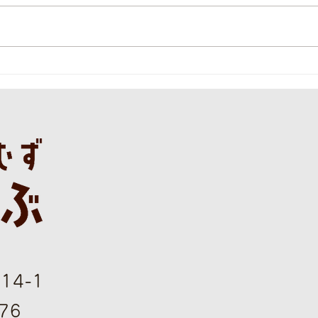
本日の直売所8月7日(金)
本日
4-1
76