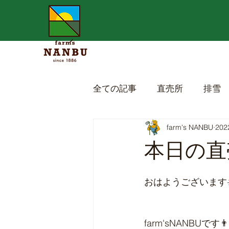
全ての記事
直売所
排雪
farm's NANBU
20
本日の直売
おはようございます☀
farm'sNANBUです👨‍