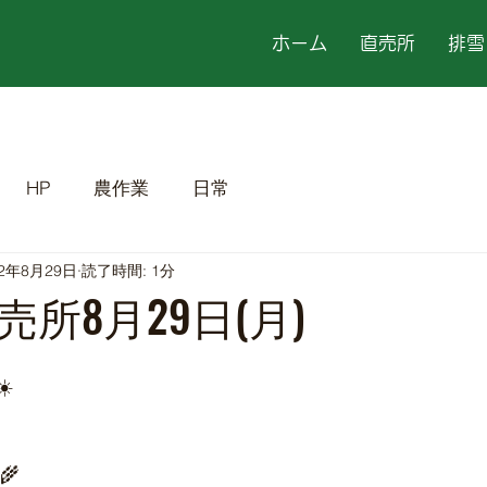
ホーム
直売所
排雪
HP
農作業
日常
22年8月29日
読了時間: 1分
所8月29日(月)
️
🌾