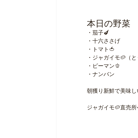
本日の野菜
・茄子🍆
・十六ささげ
・トマト🍅
・ジャガイモ🥔（
・ピーマン🫑
・ナンバン
朝獲り新鮮で美味し
ジャガイモ🥔直売所