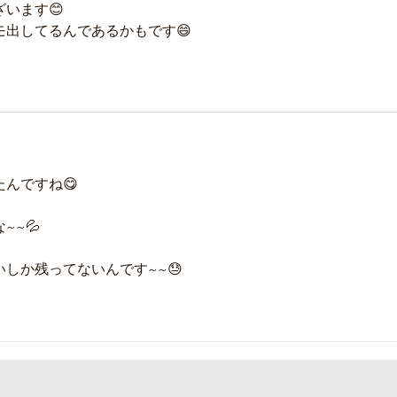
います😊
出してるんであるかもです😄
んですね😋
~~💦
しか残ってないんです~~😓