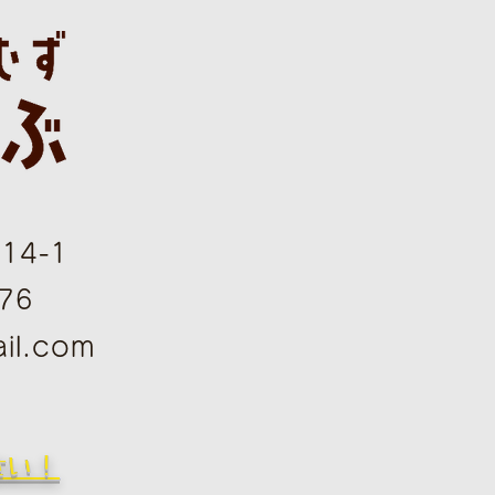
4-1
76
il.com
さい！