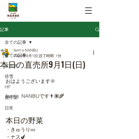
記事
全ての記事
farm's NANBU
全ての記事
2024年9月1日
読了時間: 1分
本日の直売所9月1日(日)
直売所
排雪
おはようございます🌞
HP
farm's  NANBUです👨🏽‍🌾
農作業
日常
本日の野菜
・きゅうり🥒
・ナス🍆