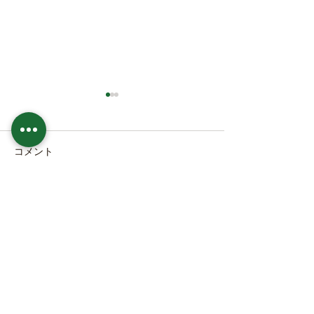
コメント
本日の直売所8月7日(金)
本日の直売所8月6
コメントを追加…