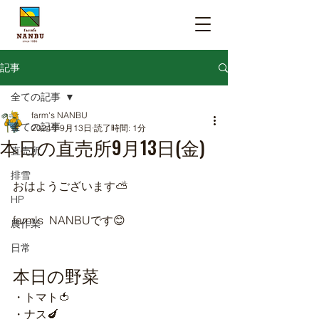
記事
全ての記事
farm's NANBU
全ての記事
2024年9月13日
読了時間: 1分
本日の直売所9月13日(金)
直売所
排雪
おはようございます⛅️
HP
farm's  NANBUです😊
農作業
日常
本日の野菜
・トマト🍅
・ナス🍆