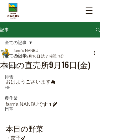
記事
全ての記事
farm's NANBU
全ての記事
2022年9月16日
読了時間: 1分
本日の直売所9月16日(金)
直売所
排雪
おはようございます☁
HP
農作業
farm’s NANBUです👨‍🌾
日常
本日の野菜
・茄子🍆