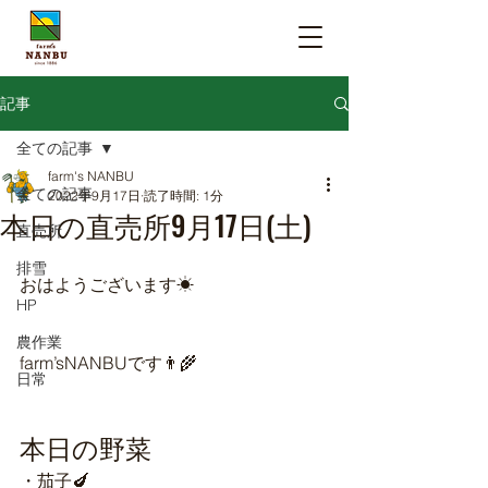
記事
全ての記事
farm's NANBU
全ての記事
2022年9月17日
読了時間: 1分
本日の直売所9月17日(土)
直売所
排雪
おはようございます☀
HP
農作業
farm’sNANBUです👨‍🌾
日常
本日の野菜
・茄子🍆