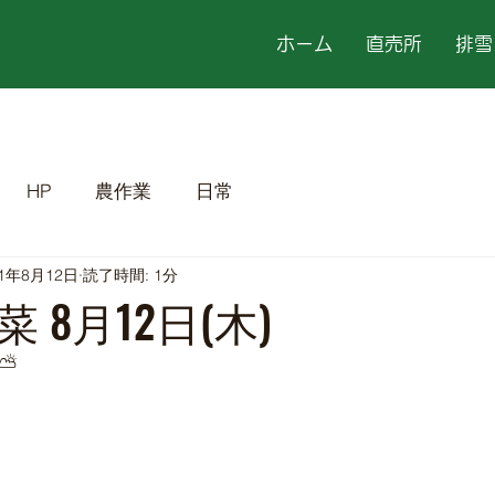
ホーム
直売所
排雪
HP
農作業
日常
21年8月12日
読了時間: 1分
 8月12日(木)
⛅
