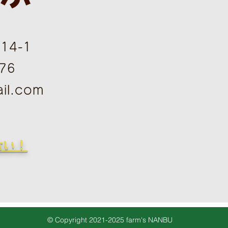
4-1
76
il.com
さい！
© Copyright 2021-2025 farm's NANBU