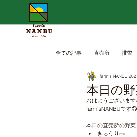
全ての記事
直売所
排雪
farm's NANBU
20
本日の野菜
おはようございます
farm'sNANBUです
本日の直売所の野菜
きゅうり🥒