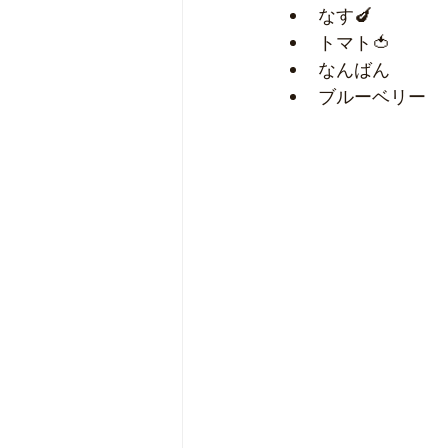
なす🍆
トマト🍅
なんばん
ブルーベリー