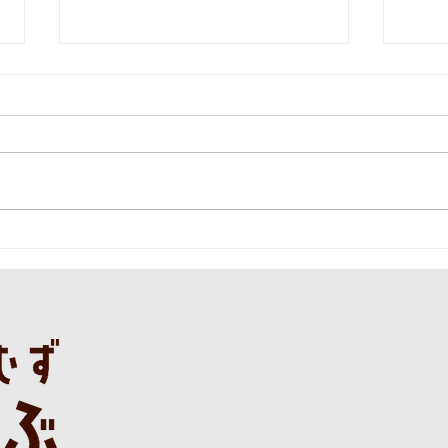
本日の直売所8月5日(水)
本日