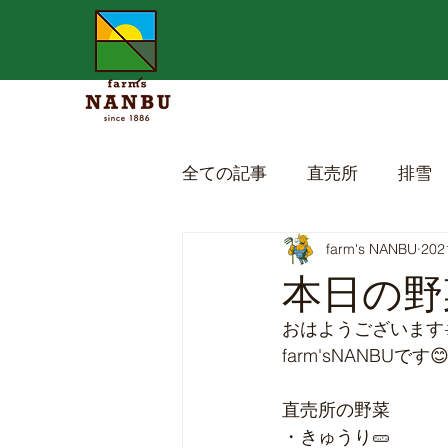
全ての記事
直売所
排雪
farm's NANBU
20
本日の野菜
おはようございます☀
farm'sNANBUです
直売所の野菜
・きゅうり🥒