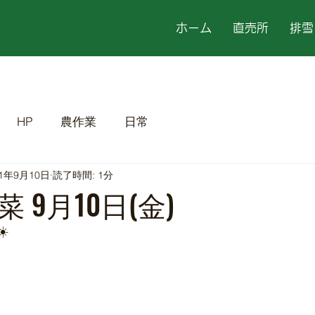
ホーム
直売所
排雪
HP
農作業
日常
21年9月10日
読了時間: 1分
 9月10日(金)
️
