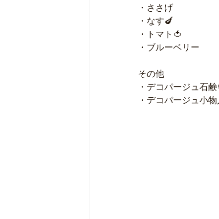
・ささげ
・なす🍆
・トマト🍅
・ブルーベリー
その他
・デコパージュ石鹸
・デコパージュ小物