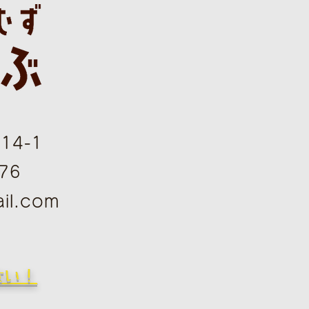
4-1
76
il.com
さい！