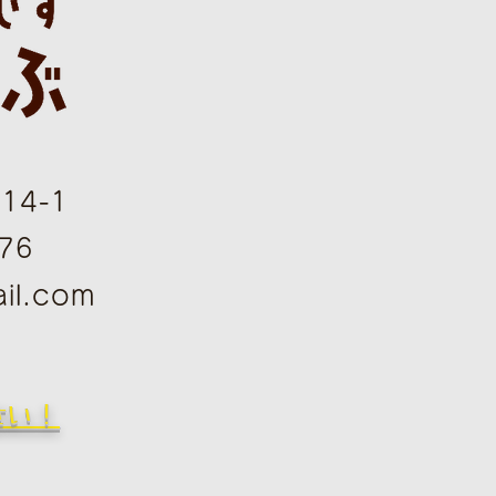
4-1
76
il.com
さい！