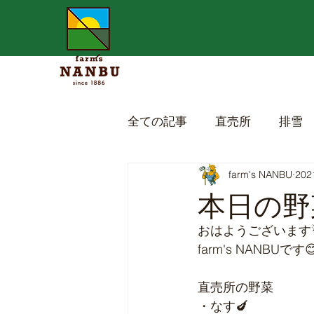
全ての記事
直売所
排雪
farm's NANBU
20
本日の野菜
おはようございます☔
farm's NANBUです
直売所の野菜
・なす🍆