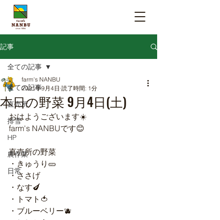
記事
全ての記事
farm's NANBU
全ての記事
2021年9月4日
読了時間: 1分
本日の野菜 9月4日(土)
直売所
おはようございます☀️
排雪
farm's NANBUです😊
HP
直売所の野菜
農作業
・きゅうり🥒
日常
・ささげ
・なす🍆
・トマト🍅
・ブルーベリー🫐