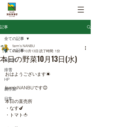
記事
全ての記事
farm's NANBU
全ての記事
2021年10月13日
読了時間: 1分
本日の野菜10月13日(水)
直売所
排雪
おはようございます☀
HP
farm'sNANBUです😊
農作業
日常
本日の直売所
・なす🍆
・トマト🍅