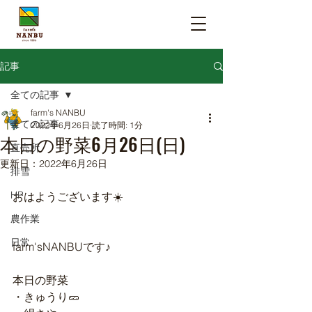
記事
全ての記事
farm's NANBU
全ての記事
2022年6月26日
読了時間: 1分
本日の野菜6月26日(日)
直売所
更新日：
2022年6月26日
排雪
HP
おはようございます☀️
農作業
日常
farm'sNANBUです♪
本日の野菜
・きゅうり🥒