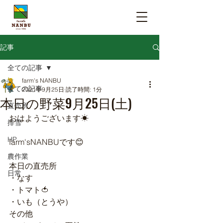
記事
全ての記事
farm's NANBU
全ての記事
2021年9月25日
読了時間: 1分
本日の野菜9月25日(土)
直売所
おはようございます☀
排雪
HP
farm'sNANBUです😊
農作業
本日の直売所
日常
・なす
・トマト🍅
・いも（とうや）
その他