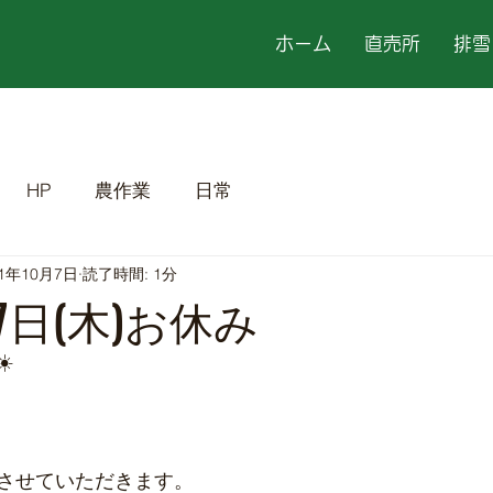
ホーム
直売所
排雪
HP
農作業
日常
21年10月7日
読了時間: 1分
7日(木)お休み
️

させていただきます。