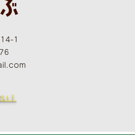
4-1
76
il.com
さい！