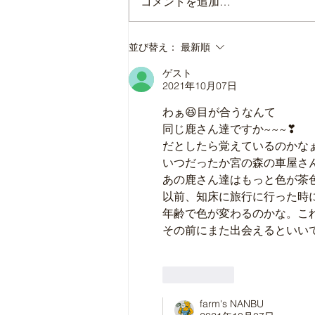
コメントを追加…
本日の直売所8月7日(金)
並び替え：
最新順
ゲスト
2021年10月07日
わぁ😆目が合うなんて
同じ鹿さん達ですか~~~❣
だとしたら覚えているのかな
いつだったか宮の森の車屋さ
あの鹿さん達はもっと色が茶
以前、知床に旅行に行った時
年齢で色が変わるのかな。こ
その前にまた出会えるといいで
いいね！
farm's NANBU