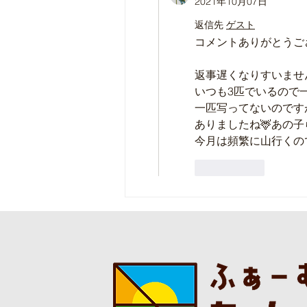
2021年10月07日
返信先
ゲスト
コメントありがとうご
返事遅くなりすいません
いつも3匹でいるので一
一匹写ってないのです
ありましたね🦌あの
今月は頻繁に山行くの
いいね！