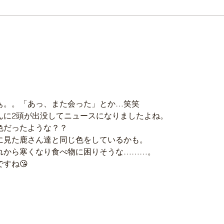
本日の直売所8月6日(木)
本日
ぁ。。「あっ、また会った」とか…笑笑
んに2頭が出没してニュースになりましたよね。
色だったような？？
に見た鹿さん達と同じ色をしているかも。
れから寒くなり食べ物に困りそうな………。
すね😘