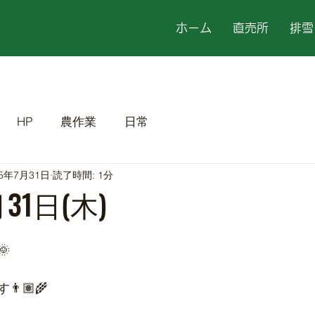
ホーム
直売所
排雪
HP
農作業
日常
25年7月31日
読了時間: 1分
31日(木)

🏽‍🌾