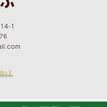
4-1
76
il.com
さい！