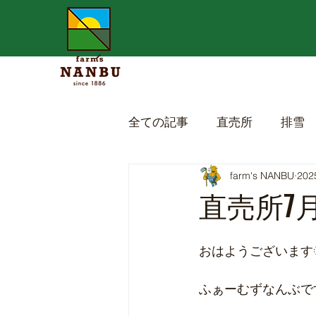
全ての記事
直売所
排雪
farm's NANBU
20
直売所7月
おはようございます
ふぁーむずなんぶです👨