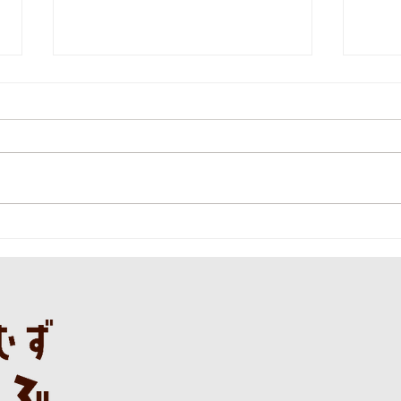
本日の直売所8月7日(金)
本日