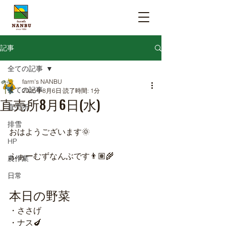
記事
全ての記事
farm's NANBU
全ての記事
2025年8月6日
読了時間: 1分
直売所8月6日(水)
直売所
排雪
おはようございます🌞
HP
ふぁーむずなんぶです👨🏽‍🌾
農作業
日常
本日の野菜
・ささげ
・ナス🍆