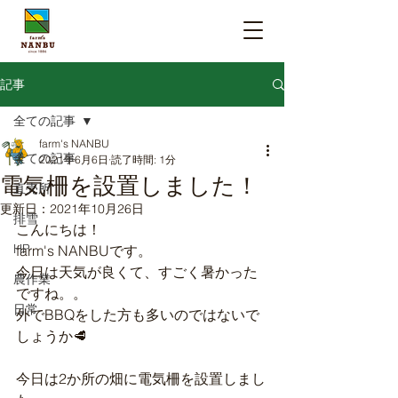
記事
全ての記事
farm's NANBU
全ての記事
2021年6月6日
読了時間: 1分
電気柵を設置しました！
直売所
更新日：
2021年10月26日
排雪
こんにちは！
HP
farm's NANBUです。
今日は天気が良くて、すごく暑かった
農作業
ですね。。
日常
外でBBQをした方も多いのではないで
しょうか🥩
今日は2か所の畑に電気柵を設置しまし