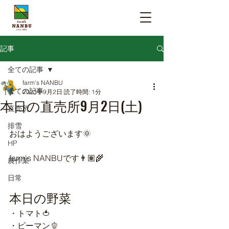
記事
全ての記事
farm's NANBU
全ての記事
2023年9月2日
読了時間: 1分
本日の直売所9月2日(土)
直売所
排雪
おはようございます🌞
HP
farm's NANBUです👨🏽‍🌾
農作業
日常
本日の野菜
・トマト🍅
・ピーマン🫑