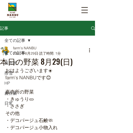
記事
全ての記事
farm's NANBU
全ての記事
2021年8月29日
読了時間: 1分
本日の野菜 8月29(日)
直売所
おはようございます☀️
排雪
farm's NANBUです😊
HP
直売所の野菜
農作業
・きゅうり🥒
日常
・ささぎ
その他
・デコパージュ石鹸🧼
・デコパージュ小物入れ