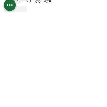
今日はブルーベリーがないな🫐
いいね！
farm's NANBU
2021年8月29日
返信先
ゲスト
コメントありがとうございます😊
大きさやらも色々あるのでぜひ😁
今日は種類もあまりなくブルーベリー明
日か明後日になりますね😅
いいね！