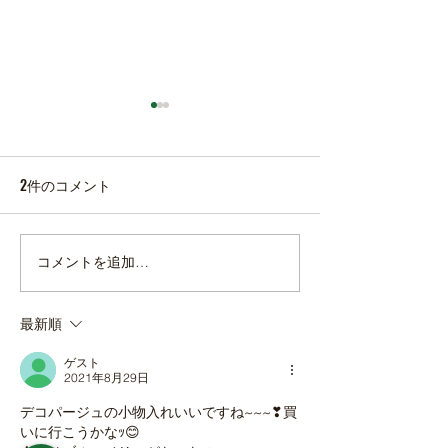
2件のコメント
本日の直売所8月4日(火)
本日の直売所8月3
コメントを追加…
最新順
ゲスト
2021年8月29日
デコパージュの小物入れいいですね~~~❣買
いに行こうかなｯ😊